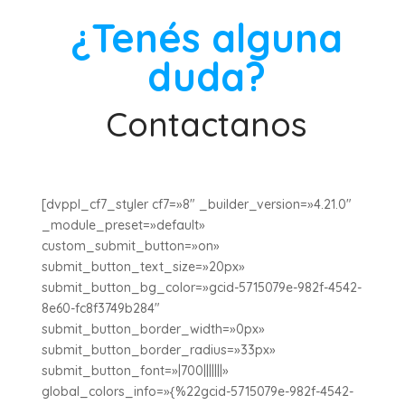
¿Tenés alguna
duda?
Contactanos
[dvppl_cf7_styler cf7=»8″ _builder_version=»4.21.0″
_module_preset=»default»
custom_submit_button=»on»
submit_button_text_size=»20px»
submit_button_bg_color=»gcid-5715079e-982f-4542-
8e60-fc8f3749b284″
submit_button_border_width=»0px»
submit_button_border_radius=»33px»
submit_button_font=»|700|||||||»
global_colors_info=»{%22gcid-5715079e-982f-4542-