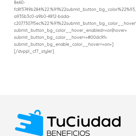
8e60-
fc8f3749b284%22:%91%22submit_button_bg_color%22%93,
a935b3c0-a9b0-4812-bada-
c2077307f5ec%22:%91%22submit_button_bg_color__hove
submit_button_bg_color__hover_enabled=»on|hover»
submit_button_bg_color__hover=»#00dc9f»
submit_button_bg_enable_color__hover=»on»]
[/dvppl_cf7_styler]